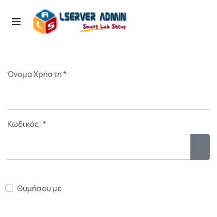
Όνομα Χρήστη
*
Κωδικός:
*
Εμφά
Θυμήσου με