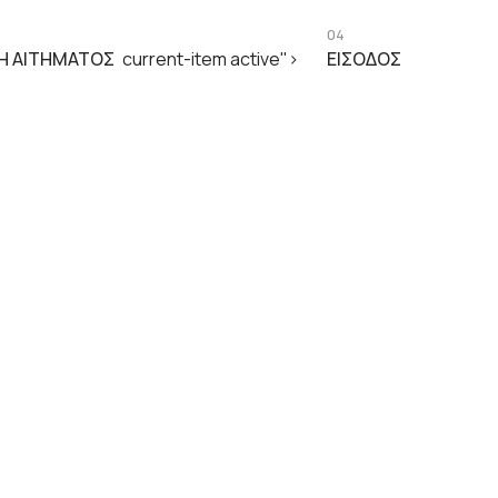
04
Ή ΑΙΤΉΜΑΤΟΣ
current-item active">
ΕΊΣΟΔΟΣ